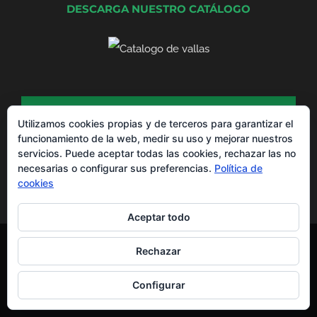
DESCARGA NUESTRO CATÁLOGO
DESCARGA NUESTRO CATÁLOGO DE
PRODUCTOS
Utilizamos cookies propias y de terceros para garantizar el
funcionamiento de la web, medir su uso y mejorar nuestros
servicios. Puede aceptar todas las cookies, rechazar las no
necesarias o configurar sus preferencias.
Política de
cookies
Aceptar todo
Montajes La Valla® Copyright 2012 -
2026 |
Aviso Legal
y
Política de
Rechazar
Privacidad
Todos los derechos reservados | Powered by
EGVdigital
Configurar
WhatsApp
Facebook
X
YouTube
LinkedIn
Instagram
Pinterest
Yelp