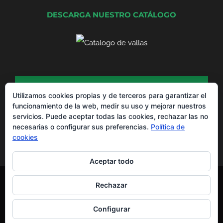
DESCARGA NUESTRO CATÁLOGO
DESCARGA NUESTRO CATÁLOGO DE
PRODUCTOS
Utilizamos cookies propias y de terceros para garantizar el
funcionamiento de la web, medir su uso y mejorar nuestros
servicios. Puede aceptar todas las cookies, rechazar las no
necesarias o configurar sus preferencias.
Política de
cookies
Aceptar todo
Montajes La Valla® Copyright 2012 -
2026 |
Aviso Legal
y
Política de
Rechazar
Privacidad
Todos los derechos reservados | Powered by
EGVdigital
Configurar
WhatsApp
Facebook
X
YouTube
LinkedIn
Instagram
Pinterest
Yelp