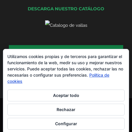
DESCARGA NUESTRO CATÁLOGO
DESCARGA NUESTRO CATÁLOGO DE
PRODUCTOS
Utilizamos cookies propias y de terceros para garantizar el
funcionamiento de la web, medir su uso y mejorar nuestros
servicios. Puede aceptar todas las cookies, rechazar las no
necesarias o configurar sus preferencias.
Política de
cookies
Aceptar todo
Montajes La Valla® Copyright 2012 -
2026 |
Aviso Legal
y
Política de
Rechazar
Privacidad
Todos los derechos reservados | Powered by
EGVdigital
Configurar
WhatsApp
Facebook
X
YouTube
LinkedIn
Instagram
Pinterest
Yelp