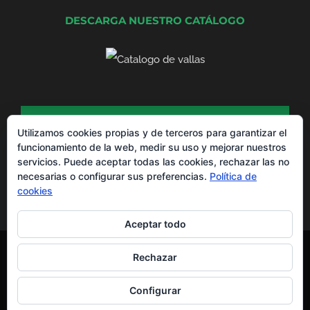
DESCARGA NUESTRO CATÁLOGO
DESCARGA NUESTRO CATÁLOGO DE
PRODUCTOS
Utilizamos cookies propias y de terceros para garantizar el
funcionamiento de la web, medir su uso y mejorar nuestros
servicios. Puede aceptar todas las cookies, rechazar las no
necesarias o configurar sus preferencias.
Política de
cookies
Aceptar todo
Montajes La Valla® Copyright 2012 -
2026 |
Aviso Legal
y
Política de
Rechazar
Privacidad
Todos los derechos reservados | Powered by
EGVdigital
Configurar
WhatsApp
Facebook
X
YouTube
LinkedIn
Instagram
Pinterest
Yelp