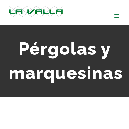
Skip
to
content
Pérgolas y
marquesinas