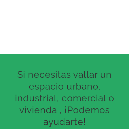
Si necesitas vallar un
espacio urbano,
industrial, comercial o
vivienda , ¡Podemos
ayudarte!