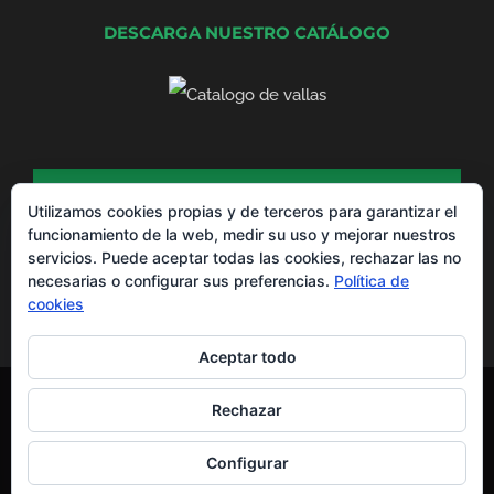
DESCARGA NUESTRO CATÁLOGO
DESCARGA NUESTRO CATÁLOGO DE
PRODUCTOS
Utilizamos cookies propias y de terceros para garantizar el
funcionamiento de la web, medir su uso y mejorar nuestros
servicios. Puede aceptar todas las cookies, rechazar las no
necesarias o configurar sus preferencias.
Política de
cookies
Aceptar todo
Montajes La Valla® Copyright 2012 -
2026 |
Aviso Legal
y
Política de
Rechazar
Privacidad
Todos los derechos reservados | Powered by
EGVdigital
Configurar
WhatsApp
Facebook
X
YouTube
LinkedIn
Instagram
Pinterest
Yelp