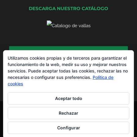
DESCARGA NUESTRO CATÁLOGO
DESCARGA NUESTRO CATÁLOGO DE
PRODUCTOS
Utilizamos cookies propias y de terceros para garantizar el
funcionamiento de la web, medir su uso y mejorar nuestros
servicios. Puede aceptar todas las cookies, rechazar las no
necesarias o configurar sus preferencias.
Política de
cookies
Aceptar todo
Montajes La Valla® Copyright 2012 -
2026 |
Aviso Legal
y
Política de
Rechazar
Privacidad
Todos los derechos reservados | Powered by
EGVdigital
Configurar
WhatsApp
Facebook
X
YouTube
LinkedIn
Instagram
Pinterest
Yelp