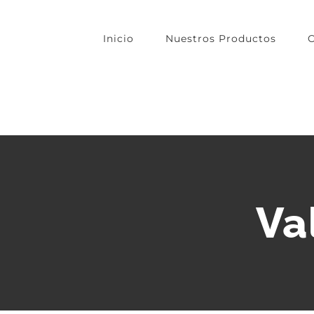
Skip
to
Inicio
Nuestros Productos
O
content
Va