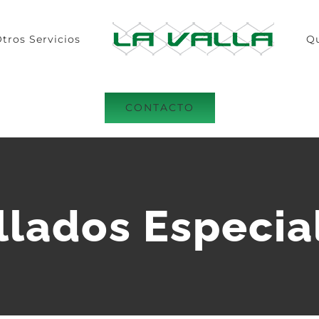
tros Servicios
Q
CONTACTO
llados Especia