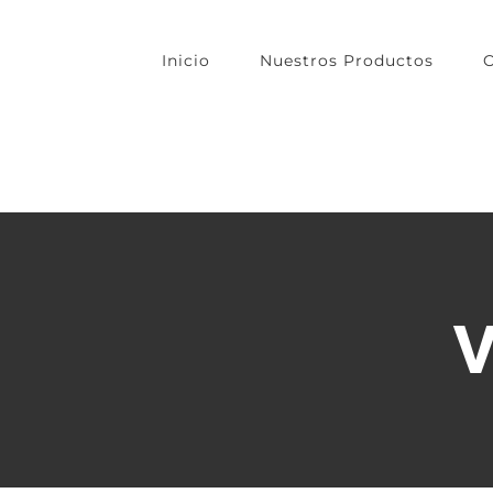
Skip
to
Inicio
Nuestros Productos
O
content
V