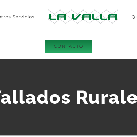
tros Servicios
Q
CONTACTO
allados Rural