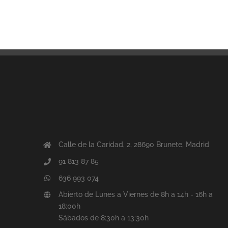
Calle de la Caridad, 2, 28690 Brunete, Madrid
91 813 87 85
636 993 074
Abierto de Lunes a Viernes de 8h a 14h - 16h a
18:00h
Sábados de 8:30h a 13:30h