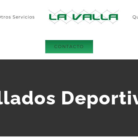
tros Servicios
Q
CONTACTO
llados Deporti