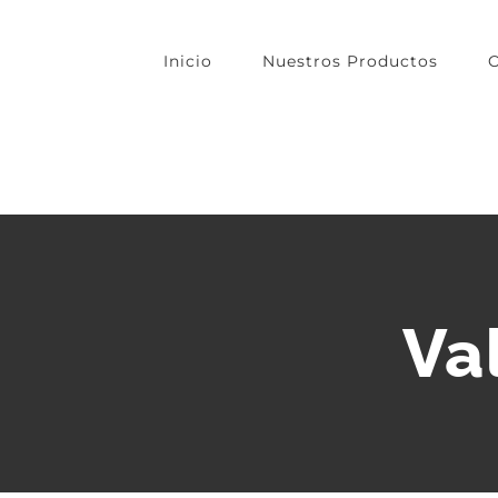
Skip
to
Inicio
Nuestros Productos
O
content
Va