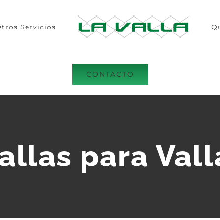
tros Servicios
Q
CONTACTO
allas para Vall