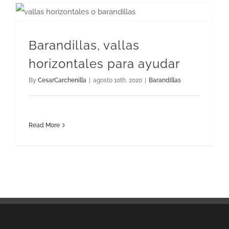
Barandillas, vallas horizontales para ayudar
Barandillas, vallas
horizontales para ayudar
By
CesarCarchenilla
|
agosto 10th, 2020
|
Barandillas
Read More