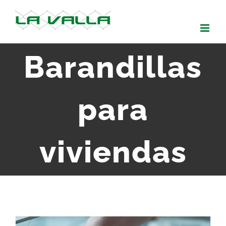
Skip
to
content
Barandillas
para
viviendas