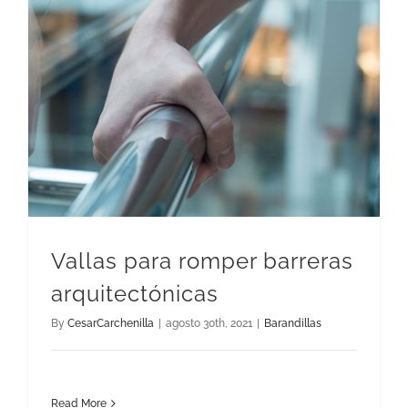
Vallas para romper barreras arquitectónicas
Vallas para romper barreras
arquitectónicas
By
CesarCarchenilla
|
agosto 30th, 2021
|
Barandillas
Read More